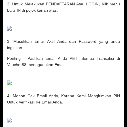
2. Untuk Melakukan PENDAFTARAN Atau LOGIN, Klik menu
LOG IN di pojok kanan atas.
3. Masukkan Email Aktif Anda dan Password yang anda
inginkan.
Penting : Pastikan Email Anda Aktif, Semua Transaksi di
Voucher88 menggunakan Email.
4. Mohon Cek Email Anda, Karena Kami Mengirimkan PIN
Untuk Verifikasi Ke Email Anda.