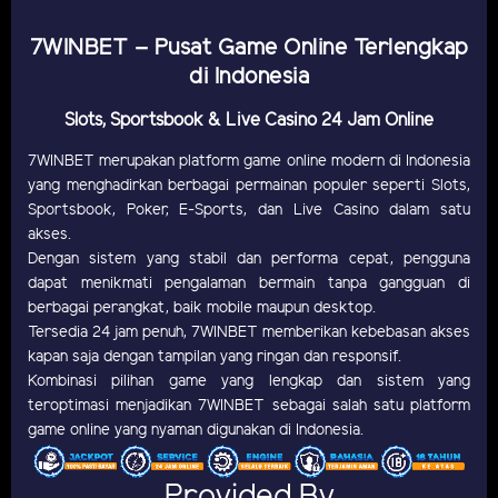
7WINBET – Pusat Game Online Terlengkap
di Indonesia
Slots, Sportsbook & Live Casino 24 Jam Online
7WINBET merupakan platform game online modern di Indonesia
yang menghadirkan berbagai permainan populer seperti Slots,
Sportsbook, Poker, E-Sports, dan Live Casino dalam satu
akses.
Dengan sistem yang stabil dan performa cepat, pengguna
dapat menikmati pengalaman bermain tanpa gangguan di
berbagai perangkat, baik mobile maupun desktop.
Tersedia 24 jam penuh, 7WINBET memberikan kebebasan akses
kapan saja dengan tampilan yang ringan dan responsif.
Kombinasi pilihan game yang lengkap dan sistem yang
teroptimasi menjadikan 7WINBET sebagai salah satu platform
game online yang nyaman digunakan di Indonesia.
Provided By