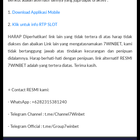
Berikut adalah alternatif lainnya yang juga dapat di akses :
1.
Download Applikasi Mobile
2.
Klik untuk info RTP SLOT
HARAP Diperhatikan! link lain yang tidak tertera di atas harap tidak
diakses dan abaikan Link lain yang mengatasnamakan 7WINBET, kami
tidak bertanggung jawab atas tindakan kecurangan dan penipuan
didalamnya. Harap berhati-hati dengan penipuan. link alternatif RESMI
7WINBET adalah yang tertera diatas. Terima kasih.
⭐️ Contact RESMI kami:
- WhatsApp : +6282315381240
- Telegram Channel : t.me/Channel7Winbet
- Telegram Official : t.me/Group7winbet