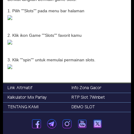
1. Pilih ""Slots"" pada menu bar halaman
2. Klik ikon Game ""Slots"" favorit kamu
3. Klik ""spin"" untuk memulai permainan slots.
Link Altrnatif
Info Zona Gacor
Kalkulator Mix Parlay
RTP Slot 7Winbet
TENTANG KAMI
DEMO SLOT