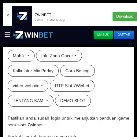
×
7WINBET
Download
7WINBET Mobile App
MASUK
DAFTAR
Mobile
Info Zona Gacor
Kalkulator Mix Parlay
Cara Betting
video-website
RTP Slot 7Winbet
TENTANG KAMI
DEMO SLOT
Pastikan anda sudah login untuk melanjutkan panduan game
seru slots 7winbet.
Berikut langkah bermain game slots: