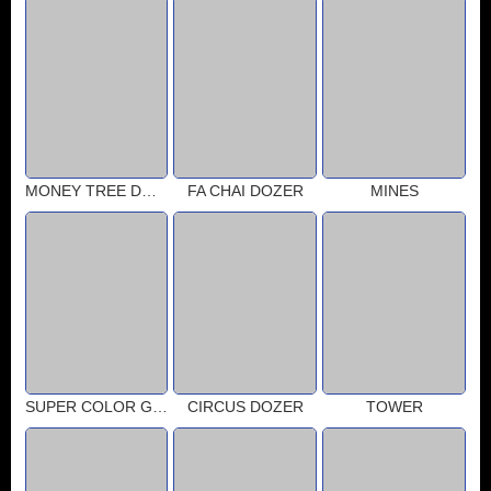
MONEY TREE DOZER
FA CHAI DOZER
MINES
SUPER COLOR GAME
CIRCUS DOZER
TOWER