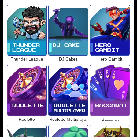
Thunder League
DJ Cakes
Hero Gambit
Roulette
Roulette Multiplayer
Baccarat