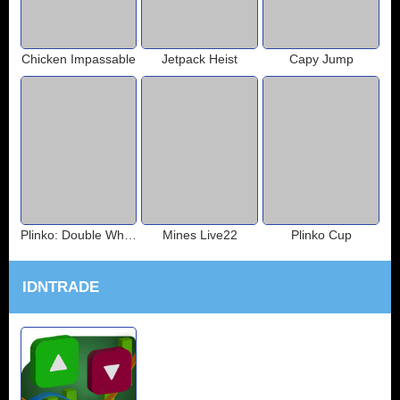
Chicken Impassable
Jetpack Heist
Capy Jump
Plinko: Double Wheel Live22
Mines Live22
Plinko Cup
IDNTRADE