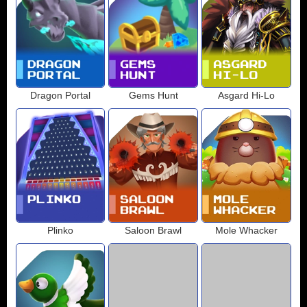
Dragon Portal
Gems Hunt
Asgard Hi-Lo
Plinko
Saloon Brawl
Mole Whacker